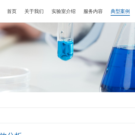
首页
关于我们
实验室介绍
服务内容
典型案例
证书
性能实验室
跑道检测
分析
表下载
活动
科普教育
可靠性实验室
高分子材料检测
电子信息分析
报告查询
新闻中心
成分分析实验室
金属材料检测
异物分析
培训及研讨会
特新企业精准服务
功效实验室
产品组件检测
分析
答疑
加入我们
化妆品及其包材检测
其他案例
在线留言
材料评价手段
食品检测
通用服务条款
失效分析
材料逆向分析