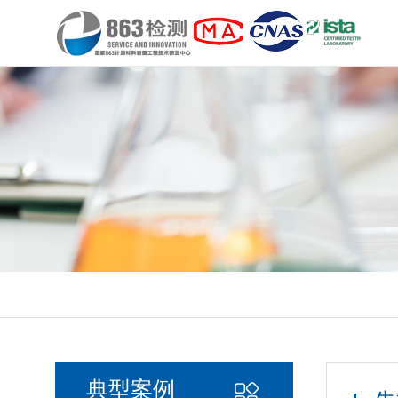
公司简介
表面分析实验室
汽车及零部件检测
表面分析
送检流程
党建经纬
资质
材料
塑胶
失效
申请
党建
关于我们
实验室介绍
服务内容
典型案例
客户服务
党建工作
研发成果
有毒有害实验室
智能家居检测
性能分析
投诉建议
专精
日化
电子
配方
客户
消费品检测
产品
典型案例