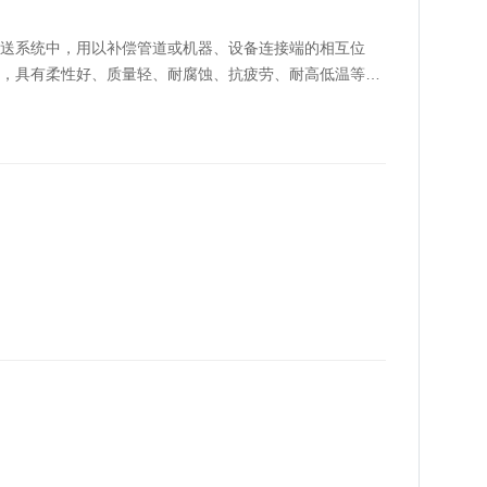
送系统中，用以补偿管道或机器、设备连接端的相互位
，具有柔性好、质量轻、耐腐蚀、抗疲劳、耐高低温等多
钢管道却频繁发生腐蚀失效，严重的甚至发生泄露事故。